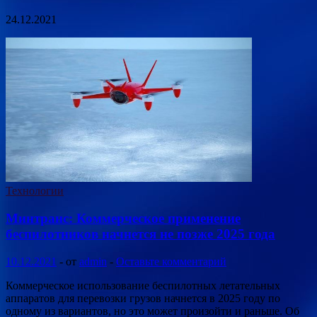
24.12.2021
Технологии
Минтранс: Коммерческое применение
беспилотников начнется не позже 2025 года
10.12.2021
-
от
admin
-
Оставьте комментарий
Коммерческое использование беспилотных летательных
аппаратов для перевозки грузов начнется в 2025 году по
одному из вариантов, но это может произойти и раньше. Об