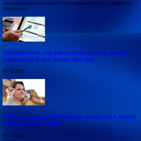
этом рассказал начальник отдела промышленного развития
Минтранса …
Трендвотчинг для рекламного рынка: какие
технологии будут менять будущее
08.12.2021
«Другие мужья»: Лукашенко рассказал о жизни
Тихановской в Литве
02.12.2021