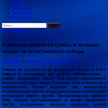
Софт
Технологии
Электроника
Карта сайта
Найти:
Главное меню
Наука
Генетики пошли по грибы и познали
тонкости естественного отбора
18.12.2021
-
от
admin
-
Оставьте комментарий
Учёные из Сколтеха и их коллеги из России и США
собрали и исследовали два десятка шизофиллумов —
грибов, признанных самым генетически вариативным
видом из известных науке. Благодаря этой особенности у
шизофиллума сильно выражен так называемый
положительный эпистаз:
когда одна мутация компенсирует
негативный эффект другой. Проанализировав грибную
ДНК, авторы опубликованного в архиве препринтов
biorXiv исследования впервые выявили эпистаз