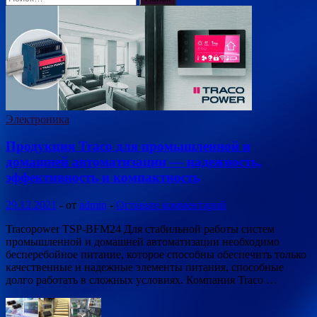
Электроника
Продукция Traco для промышленной и
домашней автоматизации — надежность,
эффективность и компактность
29.12.2021
-
от
admin
-
Оставьте комментарий
Tracopower TSP-BFM24 Для стабильной работы систем
промышленной и домашней автоматизации необходимо
бесперебойное питание, которое способны обеспечить только
качественные и надежные элементы питания, способные
долго работать в сложных условиях. Компания Traco …