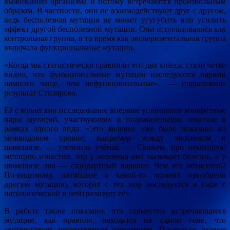
выживанию организма и потому встречаются произвольным
образом. В частности, они не взаимодействуют друг с другом,
ведь бесполезная мутация не может усугубить или усилить
эффект другой бесполезной мутации. Они использовались как
контрольная группа, в то время как экспериментальная группа
включала функциональные мутации.
«Когда мы статистически сравнили эти два класса, стало чётко
видно, что функциональные мутации наследуются парами
намного чаще, чем нефункциональные», — подытожила
результат Столярова.
Её с коллегами исследование впервые установило конкретные
пары мутаций, участвующих в положительном эпистазе в
рамках одного вида. «Это явление уже было показано на
межвидовом уровне, например между человеком и
шимпанзе, — уточнила учёная. — Скажем, про некоторую
мутацию известно, что у человека она вызывает болезнь, а у
шимпанзе она — стандартный вариант. Чем это объяснить?
По-видимому, шимпанзе в какой-то момент приобрели
другую мутацию, которая с тех пор наследуется в паре с
патологической и нейтрализует её».
В работе также показано, что совместно встречающиеся
мутации, как правило, находятся на одном гене, что
соответствует интуитивным ожиданиям. Поскольку разные