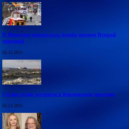
В Мюнхене взорвалась бомба времен Второй
мировой
02.12.2021
Сотни судов застряли в Керченском проливе
02.12.2021