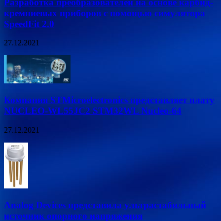
Разработка преобразователей на основе карбид-
кремниевых приборов с помощью симулятора
SpeedFit 2.0
27.12.2021
Компания STMicroelectronics представляет плату
NUCLEO-WL55JC2 STM32WL Nucleo-64
27.12.2021
Analog Devices представила ультрастабильный
источник опорного напряжения