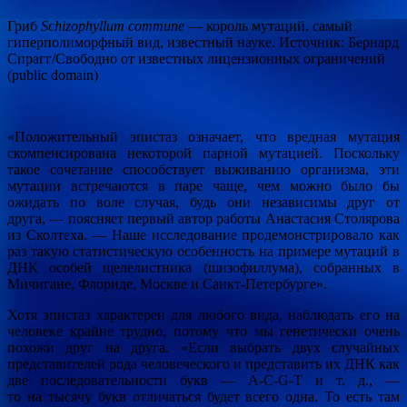
Гриб
Schizophyllum
commune
— король мутаций, самый
гиперполиморфный вид, известный науке. Источник: Бернард
Спрагг/Свободно от известных лицензионных ограничений
(public domain)
«Положительный эпистаз означает, что вредная мутация
скомпенсирована некоторой парной мутацией. Поскольку
такое сочетание способствует выживанию организма, эти
мутации встречаются в паре чаще, чем можно было бы
ожидать по воле случая, будь они независимы друг от
друга, — поясняет первый автор работы Анастасия Столярова
из Сколтеха. — Наше исследование продемонстрировало как
раз такую статистическую особенность на примере мутаций в
ДНК особей щелелистника (шизофиллума), собранных в
Мичигане, Флориде, Москве и Санкт-Петербурге».
Хотя эпистаз характерен для любого вида, наблюдать его на
человеке крайне трудно, потому что мы генетически очень
похожи друг на друга. «Если выбрать двух случайных
представителей рода человеческого и представить их ДНК как
две последовательности букв — A-C-G-T и т. д., —
то на тысячу букв отличаться будет всего одна. То есть там