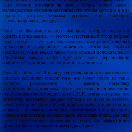
гены обычно отвечают за разные белки, нужно крайне
маловероятное стечение обстоятельств, чтобы мутации в них
каким-то хитрым образом усилили или, наоборот,
скомпенсировали друг друга.
Один из фундаментальных выводов, которые позволяет
сделать исследование, — это что естественный отбор устроен
куда сложнее, чем последовательное отмирание вредных
признаков и сохранение полезных. Поскольку эффект
вредных мутаций может также быть отменён положительным
эпистазом, каждая особь идёт по своей персональной
извилистой тропинке эволюционного лабиринта.
Другой любопытный вывод: существование положительного
эпистаза расширяет список того, что может пойти не так в
половом размножении. А именно, поскольку
размножающиеся половым путём существа по определению
перемешивают части родительской ДНК, всегда есть риск, что
потомству достанется вредная мутация из пары за вычетом
компенсаторной. Это свойство, однако, имеет второстепенное
значение, и именно половому размножению по-прежнему
отдаёт предпочтение большая часть животных благодаря ряду
более существенных преимуществ, таких как эффективное
приспособление к изменениям среды и проч.