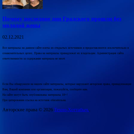
Почему последние дни Градского прошли без
молодой жены
02.12.2021
Все материалы на данном сайте взяты из открытых источников и предоставляются исключительно в
ознакомительных целях. Права на материалы принадлежат их владельцам. Администрация сайта
ответственности за содержание материала не несет.
Если Вы обнаружили на нашем сайте материалы, которые нарушают авторские права, принадлежащие
Вам, Вашей компании или организации, пожалуйста, сообщите нам.
На сайте могут быть опубликованы материалы 18+!
При цитировании ссылка на источник обязательна.
Авторские права © 2026
Техно-Хоттабыч.
.