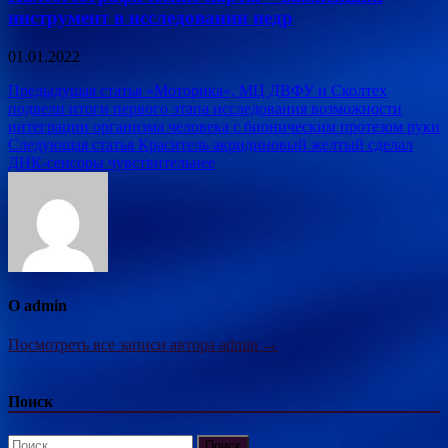
инструмент в исследовании недр
01.01.2022
Навигация
Предыдущая статья
«Моторика», МЦ ДВФУ и Сколтех
подвели итоги первого этапа исследования возможности
по
интеграции организма человека с бионическим протезом руки
записям
Следующая статья
Краситель акридиновый желтый сделал
ДНК-сенсоры чувствительнее
О admin
Посмотреть все записи автора admin →
Поиск
Найти: