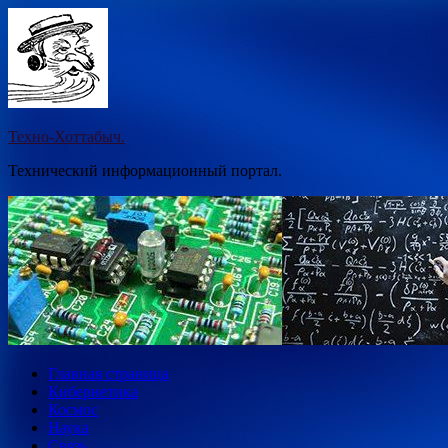
Перейти
к
содержимому
Техно-Хоттабыч.
Технический информационный портал.
Главная страница
Кибернетика
Космос
Наука
Связь