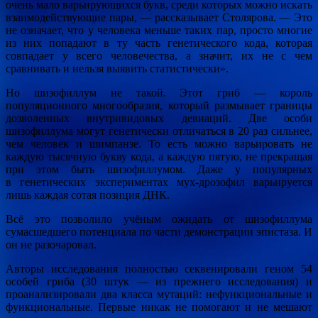
очень мало варьирующихся букв, среди которых можно искать
взаимодействующие пары, — рассказывает Столярова. — Это
не означает, что у человека меньше таких пар, просто многие
из них попадают в ту часть генетического кода, которая
совпадает у всего человечества, а значит, их не с чем
сравнивать и нельзя выявить статистически».
Но шизофиллум не такой. Этот гриб — король
популяционного многообразия, который размывает границы
дозволенных внутривидовых девиаций. Две особи
шизофиллума могут генетически отличаться в 20 раз сильнее,
чем человек и шимпанзе. То есть можно варьировать не
каждую тысячную букву кода, а каждую пятую, не прекращая
при этом быть шизофиллумом. Даже у популярных
в генетических экспериментах мух-дрозофил варьируется
лишь каждая сотая позиция ДНК.
Всё это позволило учёным ожидать от шизофиллума
сумасшедшего потенциала по части демонстрации эпистаза. И
он не разочаровал.
Авторы исследования полностью секвенировали геном 54
особей гриба (30 штук — из прежнего исследования) и
проанализировали два класса мутаций: нефункциональные и
функциональные. Первые никак не помогают и не мешают