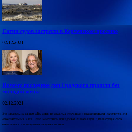
Сотни судов застряли в Керченском проливе
02.12.2021
Почему последние дни Градского прошли без
молодой жены
02.12.2021
Все материалы на данном сайте взяты из открытых источников и предоставляются исключительно в
ознакомительных целях. Права на материалы принадлежат их владельцам. Администрация сайта
ответственности за содержание материала не несет.