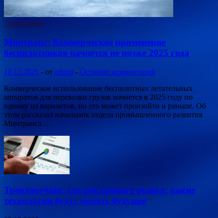
Технологии
Минтранс: Коммерческое применение
беспилотников начнется не позже 2025 года
10.12.2021
-
от
admin
-
Оставьте комментарий
Коммерческое использование беспилотных летательных
аппаратов для перевозки грузов начнется в 2025 году по
одному из вариантов, но это может произойти и раньше. Об
этом рассказал начальник отдела промышленного развития
Минтранса …
Трендвотчинг для рекламного рынка: какие
технологии будут менять будущее