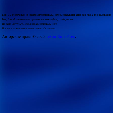
Если Вы обнаружили на нашем сайте материалы, которые нарушают авторские права, принадлежащие
Вам, Вашей компании или организации, пожалуйста, сообщите нам.
На сайте могут быть опубликованы материалы 18+!
При цитировании ссылка на источник обязательна.
Авторские права © 2026
Техно-Хоттабыч.
.