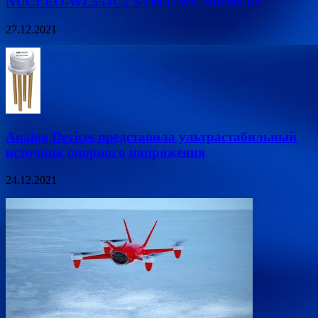
NUCLEO-WL55JC2 STM32WL Nucleo-64
27.12.2021
Analog Devices представила ультрастабильный
источник опорного напряжения
24.12.2021