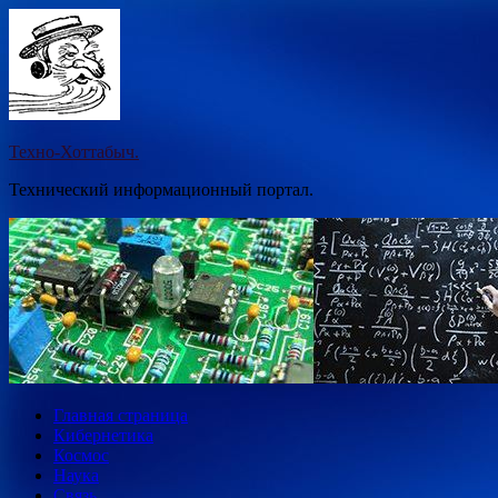
Перейти
к
содержимому
Техно-Хоттабыч.
Технический информационный портал.
Главная страница
Кибернетика
Космос
Наука
Связь