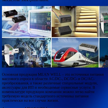
Основная продукция MEAN WELL – это источники питания
массового спроса в области AС/DC-, DC/DC- и DC/AC-
преобразования, а также различные специальные модули,
аксессуары для ИП и необходимые сервисные услуги. В
номенклатуре продукции компании можно легко найти
требуемую модель стандартного источника питания
практически на все случаи жизни.