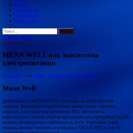
Софт
Технологии
Электроника
Карта сайта
Найти:
Главное меню
Электроника
MEAN WELL как экосистема
электропитания
29.12.2021
-
от
admin
-
Оставьте комментарий
Mean Well
Деятельность MEAN WELL основана на комплексном
подходе. Компания старается как можно шире охватить
отрасли, в которых востребованы ИП, обеспечить
максимально легкий подбор продукции под требуемые задачи,
оказать необходимые сервисные услуги. Учитывая такой
подход,
можно говорить о компании MEAN WELL как об
экосистеме электропитания.