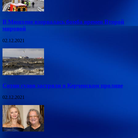
В Мюнхене взорвалась бомба времен Второй
мировой
02.12.2021
Сотни судов застряли в Керченском проливе
02.12.2021