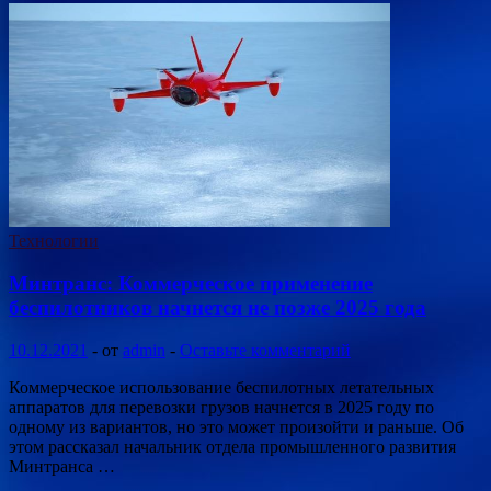
Технологии
Минтранс: Коммерческое применение
беспилотников начнется не позже 2025 года
10.12.2021
-
от
admin
-
Оставьте комментарий
Коммерческое использование беспилотных летательных
аппаратов для перевозки грузов начнется в 2025 году по
одному из вариантов, но это может произойти и раньше. Об
этом рассказал начальник отдела промышленного развития
Минтранса …