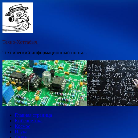
Перейти
к
содержимому
Техно-Хоттабыч.
Технический информационный портал.
Главная страница
Кибернетика
Космос
Наука
Связь