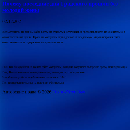
Почему последние дни Градского прошли без
молодой жены
02.12.2021
Все материалы на данном сайте взяты из открытых источников и предоставляются исключительно в
ознакомительных целях. Права на материалы принадлежат их владельцам. Администрация сайта
ответственности за содержание материала не несет.
Если Вы обнаружили на нашем сайте материалы, которые нарушают авторские права, принадлежащие
Вам, Вашей компании или организации, пожалуйста, сообщите нам.
На сайте могут быть опубликованы материалы 18+!
При цитировании ссылка на источник обязательна.
Авторские права © 2026
Техно-Хоттабыч.
.