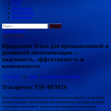
Софт
Технологии
Электроника
Карта сайта
Найти:
Главное меню
Электроника
Продукция Traco для промышленной и
домашней автоматизации —
надежность, эффективность и
компактность
29.12.2021
-
от
admin
-
Оставьте комментарий
Tracopower
TSP-BFM24
Для стабильной работы систем промышленной и домашней
автоматизации необходимо бесперебойное питание, которое
способны обеспечить только качественные и надежные
элементы питания, способные долго работать в сложных