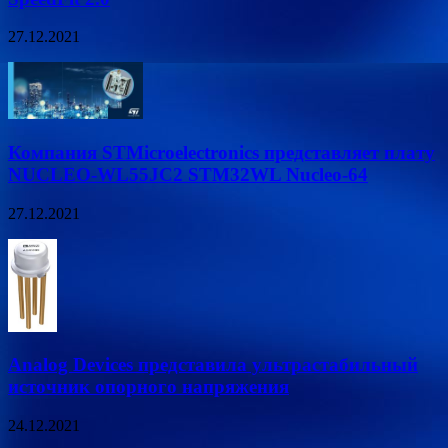
27.12.2021
Компания STMicroelectronics представляет плату
NUCLEO-WL55JC2 STM32WL Nucleo-64
27.12.2021
Analog Devices представила ультрастабильный
источник опорного напряжения
24.12.2021