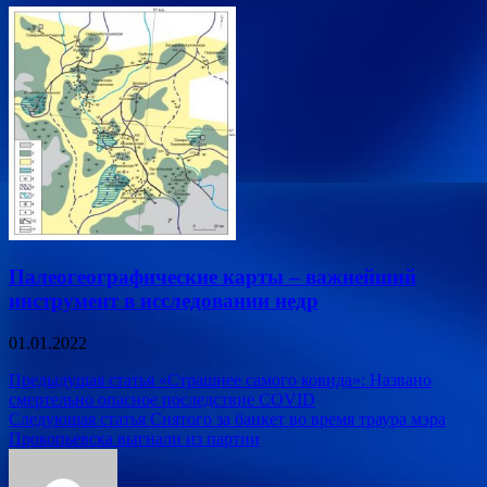
Палеогеографические карты – важнейший
инструмент в исследовании недр
01.01.2022
Навигация
Предыдущая статья
«Страшнее самого ковида»: Названо
смертельно опасное последствие COVID
по
Следующая статья
Снятого за банкет во время траура мэра
записям
Прокопьевска выгнали из партии