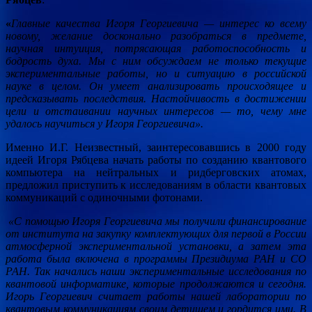
«
Главные качества Игоря Георгиевича
— интерес ко всему
новому, желание досконально разобраться в предмете,
научная интуиция, потрясающая работоспособность и
бодрость духа. Мы с ним обсуждаем не только текущие
экспериментальные работы, но и ситуацию в российской
науке в целом. Он умеет анализировать происходящее и
предсказывать последствия. Настойчивость в достижении
цели и отстаивании научных интересов — то, чему мне
удалось научиться у Игоря Георгиевича».
Именно И.Г. Неизвестный, заинтересовавшись в 2000 году
идеей Игоря Рябцева начать работы по созданию квантового
компьютера на нейтральных и ридберговских атомах,
предложил приступить к исследованиям в области квантовых
коммуникаций с одиночными фотонами.
«С помощью Игоря Георгиевича мы получили финансирование
от института на закупку комплектующих для первой в России
атмосферной экспериментальной установки, а затем эта
работа была включена в программы Президиума РАН и СО
РАН. Так начались наши экспериментальные исследования по
квантовой информатике, которые продолжаются и сегодня.
Игорь Георгиевич считает работы нашей лаборатории по
квантовым коммуникациям своим детищем и гордится ими. В