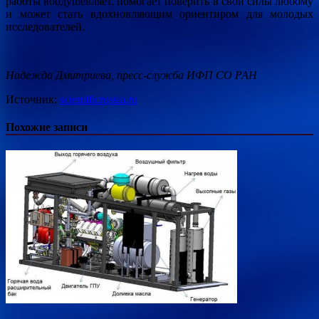
работы воодушевляет, помогает поверить в свои силы любому
и может стать вдохновляющим ориентиром для молодых
исследователей.
Надежда Дмитриева, пресс-служба ИФП СО РАН
Источник:
scientificrussia.ru
Похожие записи