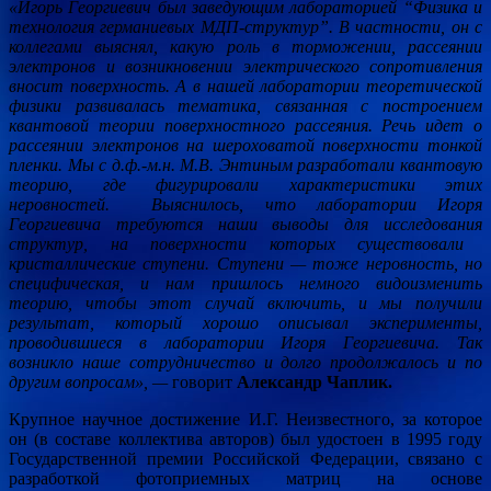
«Игорь Георгиевич был заведующим лабораторией “Физика и
технология германиевых МДП-структур”. В частности, он
с
коллегами выяснял, какую роль в торможении, рассеянии
электронов и возникновении электрического сопротивления
вносит поверхность. А
в нашей лаборатории теоретической
физики р
азвивалась тематика, связанная с построением
квантовой теории поверхностного рассеяния. Речь идет о
рассеянии
электронов
на шероховатой поверхности тонкой
пленки.
М
ы с д.ф.-м.н. М.В. Энтиным разработали квантовую
теорию, где фигурировали характеристики этих
неровностей.
Выяснилось, что лаборатории Игоря
Георгиевича требуются наши выводы для исследования
структур, на поверхности которых сущес
твовали
кристаллические ступени
. Ступени — тоже неровность, но
специфическая, и нам пришлось немного видоизменить
теорию, чтобы это
т
случай включить, и мы получили
результат, который хорошо описывал эксперименты,
проводившиеся в лаборатории Игоря Георгиевича. Так
возникло наше сотрудничество и долго продолжалось и по
другим вопросам», —
говорит
Александр Чаплик.
Крупное научное достижение И.Г. Неизвестного, за которое
он (в составе коллектива авторов) был удостоен в 1995 году
Государственной премии Российской Федерации, связано с
разработкой фотоприемных матриц на основе