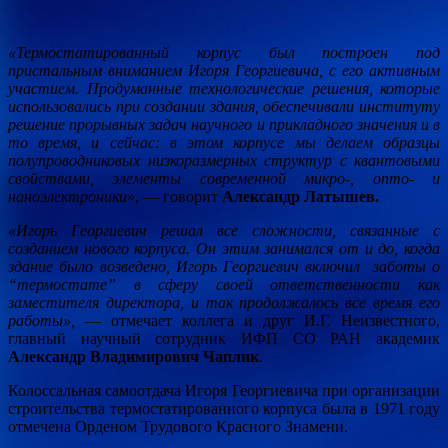
«Термостатированный корпус был построен под
пристальным вниманием Игоря Георгиевича, с его активным
участием. Продуманные технологические решения, которые
использовались при создании здания, обеспечивали институту
решение прорывных задач научного и прикладного значения и в
то время, и сейчас: в этом корпусе мы делаем образцы
полупроводниковых низкоразмерных структур с квантовыми
свойствами, элементы современной микро-, опто- и
наноэлектроники
», — говорит
Александр Латышев.
«Игорь Георгиевич решал все сложности, связанные с
созданием нового корпуса. Он этим занимался от и до, когда
здание было возведено, Игорь Георгиевич включил заботы о
“термостате” в сферу своей ответственности как
заместителя директора, и так продолжалось все время его
работы»,
— отмечает коллега и друг И.Г. Неизвестного,
главный научный сотрудник ИФП СО РАН академик
Александр Владимирович Чаплик
.
Колоссальная самоотдача Игоря Георгиевича при организации
строительства термостатированного корпуса была в 1971 году
отмечена Орденом Трудового Красного Знамени.