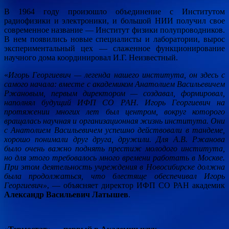
В 1964 году произошло объединение с Институтом
радиофизики и электроники, и большой НИИ получил свое
современное название — Институт физики полупроводников.
В нем появились новые специалисты и лаборатории, вырос
экспериментальный цех — слаженное функционирование
научного дома координировал И.Г. Неизвестный.
«
Игорь Георгиевич — легенда нашего института, он здесь с
самого начала: вместе с академиком Анатолием Васильевичем
Ржановым, первым директором — создавал, формировал,
наполнял будущий ИФП СО РАН. Игорь Георгиевич на
протяжении многих лет был центром, вокруг которого
вращалась научная и организационная жизнь института. Они
с Анатолием Васильевичем успешно действовали в тандеме,
хорошо понимали друг друга, дружили. Для А.В. Ржанова
было очень важно поднять престиж молодого института,
но для этого требовалось много времени работать в Москве.
При этом деятельность учреждения в Новосибирске должна
была продолжаться, что блестяще обеспечивал Игорь
Георгиевич»
, — объясняет директор ИФП СО РАН академик
Александр Васильевич Латышев
.