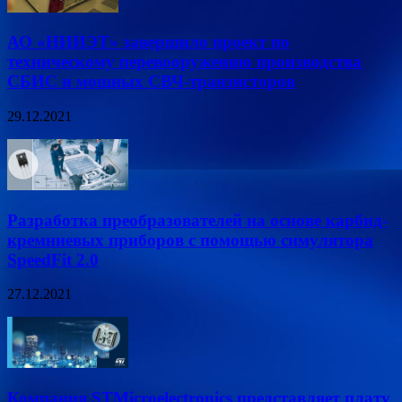
АО «НИИЭТ» завершило проект по
техническому перевооружению производства
СБИС и мощных СВЧ-транзисторов
29.12.2021
Разработка преобразователей на основе карбид-
кремниевых приборов с помощью симулятора
SpeedFit 2.0
27.12.2021
Компания STMicroelectronics представляет плату