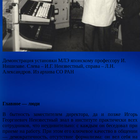
Демонстрация установки МЛЭ японскому профессору И.
Нишизаве. Слева – И.Г. Неизвестный, справа – Л.Н.
Александров. Из архива СО РАН
Главное — люди
В бытность заместителем директора, да и позже Игорь
Георгиевич Неизвестный знал в институте практически всех
сотрудников, что неудивительно: с каждым он беседовал при
приеме на работу. При этом его ключевое качество в общении
— демократичность, отсутствие формализма: он вел себя на