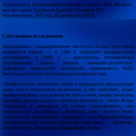
Председатель Райисполкома Советского района И.П. Мучной
вручает орден Трудового Красного Знамени И.Г.
Неизвестному, 1971 год. Из архива СО РАН
Собственные исследования
Параллельно с «выращиванием» института Игорь Георгиевич
занимается наукой — в 1966 г. защищает кандидатскую
диссертацию, в 1980 г. — докторскую, посвященную
исследованию границ раздела германий–диэлектрик,
разработке «замкнутой» технологии германиевого МДП
(металл-диэлектрик-полупроводник)-транзистора.
«
Подвижность носителей заряда в германиевом транзисторе
выше, чем в аналогичном кремниевом, и, как следствие, лучше
быстродействие, но сложность была в том, чтобы получить
хорошую границу раздела германий-диэлектрик. Этим Игорь
Георгиевич и занимался со своими сотрудниками, они
детально все исследовали, выяснили, какое должно быть
оптимальное изолирующее покрытие — его диэлектрические
характеристики, физико-химические свойства»,
— объясняет
академик РАН
Александр Леонидович Асеев.