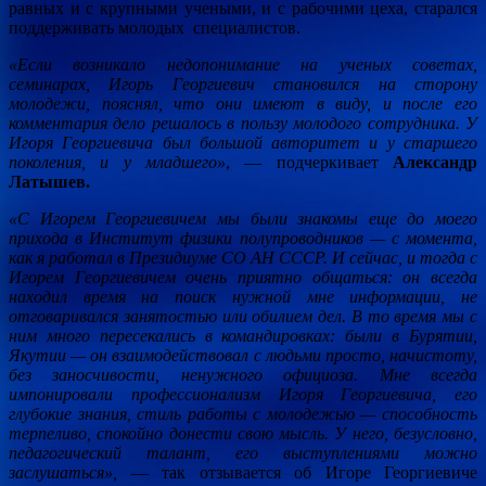
равных и с крупными учеными, и с рабочими цеха, старался
поддерживать молодых специалистов.
«Если возникало недопонимание на ученых советах,
семинарах, Игорь Георгиевич становился на сторону
молодежи, пояснял, что они имеют в виду, и после его
комментария дело решалось в пользу молодого сотрудника. У
Игоря Георгиевича был большой авторитет и у старшего
поколения, и у младшего»
, — подчеркивает
Александр
Латышев.
«С Игорем Георгиевичем мы были знакомы еще до моего
прихода в Институт физики полупроводников — с момента,
как я работал в Президиуме СО АН СССР. И сейчас, и тогда с
Игорем Георгиевичем очень приятно общаться: он всегда
находил время на поиск нужной мне информации, не
отговаривался занятостью или обилием дел. В то время мы с
ним много пересекались в командировках: были в Бурятии,
Якутии — он
взаимодействовал с людьми просто, начистоту,
без заносчивости, ненужного официоза. Мне всегда
импонировали профессионализм Игоря Георгиевича, его
глубокие знания, стиль работы с молодежью — способность
терпеливо, спокойно донести свою мысль. У него, безусловно,
педагогический талант, его выступлениями можно
заслушаться»,
— так отзывается об Игоре Георгиевиче