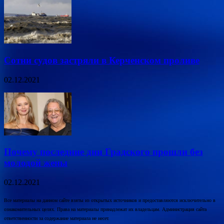
Сотни судов застряли в Керченском проливе
02.12.2021
Почему последние дни Градского прошли без
молодой жены
02.12.2021
Все материалы на данном сайте взяты из открытых источников и предоставляются исключительно в
ознакомительных целях. Права на материалы принадлежат их владельцам. Администрация сайта
ответственности за содержание материала не несет.