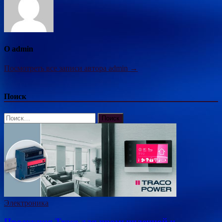
О admin
Посмотреть все записи автора admin →
Поиск
Найти:
Электроника
Продукция Traco для промышленной и