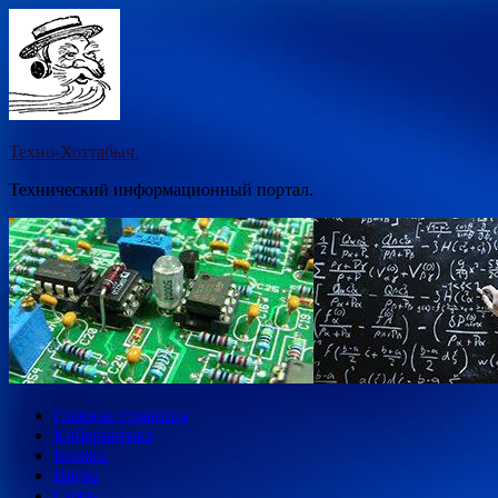
Перейти
к
содержимому
Техно-Хоттабыч.
Технический информационный портал.
Главная страница
Кибернетика
Космос
Наука
Связь