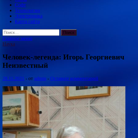
Софт
Технологии
Электроника
Карта сайта
Найти:
Главное меню
Наука
Человек-легенда: Игорь Георгиевич
Неизвестный
28.11.2021
-
от
admin
-
Оставьте комментарий