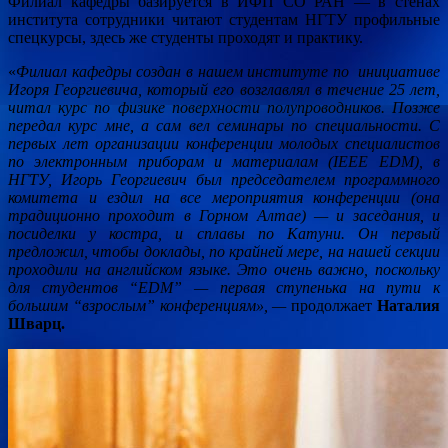
Филиал кафедры базируется в ИФП СО РАН — в стенах
института сотрудники читают студентам НГТУ профильные
спецкурсы, здесь же студенты проходят и практику.
«
Филиал кафедры создан в нашем институте по инициативе
Игоря Георгиевича, который его возглавлял в течение 25 лет,
читал курс по физике поверхности полупроводников. Позже
передал курс мне, а сам вел семинары по специальности. С
первых лет организации конференции молодых специалистов
по электронным приборам и материалам (
IEEE
EDM
),
в
НГТУ, Игорь Георгиевич был председателем программного
комитета и ездил на все мероприятия конференции (она
традиционно проходит в Горном Алтае) — и заседания, и
посиделки у костра, и сплавы по Катуни. Он первый
предложил, чтобы доклады, по крайней мере, на нашей секции
проходили на английском языке. Это очень важно, поскольку
для студентов “
EDM
” — первая ступенька на пути к
большим “взрослым” конференциям», —
продолжает
Наталия
Шварц.