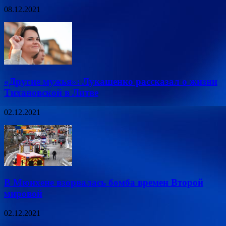
08.12.2021
«Другие мужья»: Лукашенко рассказал о жизни
Тихановской в Литве
02.12.2021
В Мюнхене взорвалась бомба времен Второй
мировой
02.12.2021