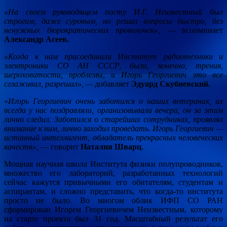
«На своем руководящем посту И.Г. Неизвестный был
строгим, даже суровым, но решал вопросы быстро, без
ненужных бюрократических проволочек»,
— вспоминает
Александр Асеев.
«Когда к нам присоединили Институт радиотехники и
электроники СО АН СССР, были, конечно, трения,
шероховатости, проблемы, и Игорь Георгиевич это все
сглаживал, разрешал», —
добавляет
Эдуард Скубневский.
«
Игорь Георгиевич очень заботился о наших ветеранах, их
всегда у нас поздравляли, организовывали вечера, он за этим
лично следил. Заботился о старейших сотрудниках, проявлял
внимание к ним, лично заходил проведать. Игорь Георгиевич —
истинный интеллигент, обладатель прекрасных человеческих
качеств»,
— говорит
Наталия Шварц
.
Мощная научная школа Института физики полупроводников,
множество его лабораторий, разработанных технологий
сейчас кажутся привычными его обитателям, студентам и
аспирантам, и сложно представить, что когда-то института
просто не было. Во многом облик ИФП СО РАН
сформирован Игорем Георгиевичем Неизвестным, которому
на старте проекта был 31 год. Масштабный результат его