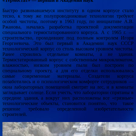
«Термостат» — первый в Академии наук
Быстро развивавшемуся институту в одном корпусе стало
тесно, к тому же полупроводниковые технологии требуют
особой чистоты, поэтому в 1963 году, по инициативе А.В.
Ржанова, началась разработка проектной документации
специального термостатированного корпуса. А с 1965 г. —
строительство, проходившее под полным контролем Игоря
Георгиевича. Это был первый в Академии наук СССР
технологический корпус со столь высоким уровнем чистоты.
Ранее строились отдельные комнаты, а не здания.
Термостатированный корпус с собственным микроклиматом,
влажностью, низким уровнем пыли был построен по
специальному проекту, а для его отделки использовались
самые современные материалы. Создатели корпуса
позаботились и о психологическом комфорте сотрудников —
окна лабораторных помещений смотрят на лес, и в комнаты
заглядывает солнце. Если учесть, что лаборатории спрятаны в
середине здания, а вокруг них расположены все «грязные»
технологические объекты, становится понятно, что такое
решение требовало определенной изобретательности
строителей.