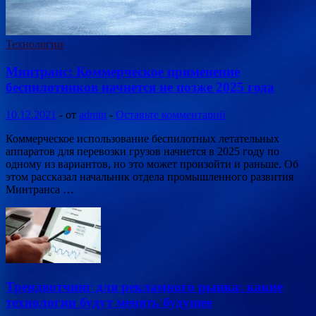
Технологии
Минтранс: Коммерческое применение
беспилотников начнется не позже 2025 года
10.12.2021
-
от
admin
-
Оставьте комментарий
Коммерческое использование беспилотных летательных
аппаратов для перевозки грузов начнется в 2025 году по
одному из вариантов, но это может произойти и раньше. Об
этом рассказал начальник отдела промышленного развития
Минтранса …
Трендвотчинг для рекламного рынка: какие
технологии будут менять будущее