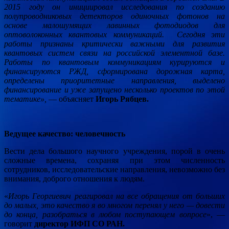
2015 году он инициировал исследования по созданию
полупроводниковых детекторов одиночных фотонов на
основе малошумящих лавинных фотодиодов для
оптоволоконных квантовых коммуникаций. Сегодня эти
работы признаны критически важными для развития
квантовых систем связи на российской элементной базе.
Работы по квантовым коммуникациям курируются и
финансируются РЖД, сформирована дорожная карта,
определены приоритетные направления, выделено
финансирование и уже запущено несколько проектов по этой
тематике»,
— объясняет
Игорь Рябцев.
Ведущее качество: человечность
Вести дела большого научного учреждения, порой в очень
сложные времена, сохраняя при этом численность
сотрудников, исследовательские направления, невозможно без
внимания, доброго отношения к людям.
«
Игорь Георгиевич реагировал на все обращения от больших
до малых, это качество я во многом перенял у него — довести
до конца, разобраться в любом поступающем вопросе
», —
говорит
директор ИФП СО РАН.