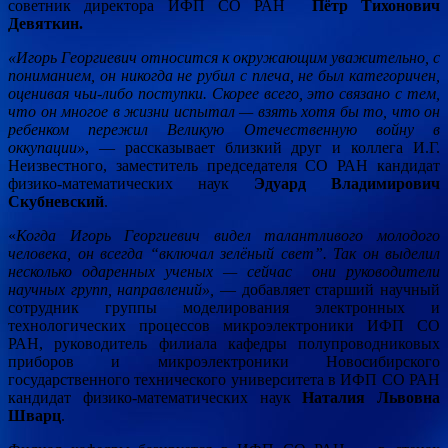
советник директора ИФП СО РАН
Пётр Тихонович
Девяткин.
«Игорь Георгиевич относится к окружающим уважительно, с
пониманием, он никогда не рубил с плеча, не был категоричен,
оценивая чьи-либо поступки. Скорее всего, это связано с тем,
что он многое в жизни испытал — взять хотя бы то, что он
ребенком пережил Великую Отечественную войну в
оккупации»
, — рассказывает близкий друг и коллега И.Г.
Неизвестного, заместитель председателя СО РАН кандидат
физико-математических наук
Эдуард Владимирович
Скубневский
.
«
Когда Игорь Георгиевич видел талантливого молодого
человека, он всегда “включал зелёный свет”. Так он выделил
несколько одаренных ученых — сейчас они руководители
научных групп, направлений
»,
— добавляет старший научный
сотрудник группы моделирования электронных и
технологических процессов микроэлектроники ИФП СО
РАН, руководитель филиала кафедры полупроводниковых
приборов и микроэлектроники Новосибирского
государственного технического университета в ИФП СО РАН
кандидат физико-математических наук
Наталия Львовна
Шварц
.