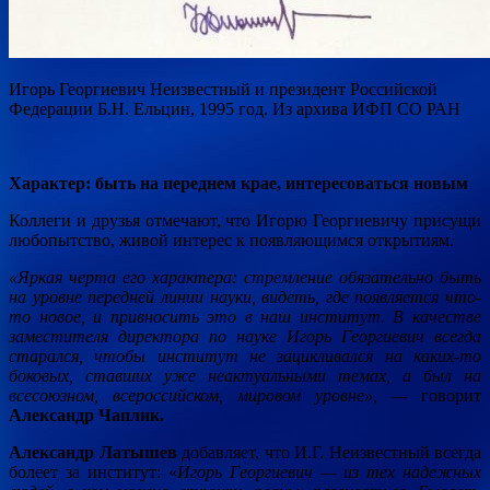
Игорь Георгиевич Неизвестный и президент Российской
Федерации Б.Н. Ельцин, 1995 год. Из архива ИФП СО РАН
Характер: быть на переднем крае, интересоваться новым
Коллеги и друзья отмечают, что Игорю Георгиевичу присущи
любопытство, живой интерес к появляющимся открытиям.
«Яркая черта его характера: стремление обязательно быть
на уровне передней линии науки, видеть, где появляется что-
то новое, и привносить это в наш институт. В качестве
заместителя директора по науке Игорь Георгиевич всегда
старался, чтобы институт не зацикливался на каких-то
боковых, ставших уже неактуальными темах, а был на
всесоюзном, всероссийском, мировом уровне», —
говорит
Александр Чаплик.
Александр Латышев
добавляет, что И.Г. Неизвестный всегда
болеет за институт: «
Игорь Георгиевич — из тех надежных