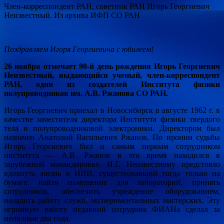
Член-корреспондент РАН, советник РАН Игорь Георгиевич
Неизвестный. Из архива ИФП СО РАН
Поздравляем Игоря Георгиевича с юбилеем!
26 ноября отмечает 90-й день рождения Игорь Георгиевич
Неизвестный, выдающийся ученый, член-корреспондент
РАН, один из
создателей Института физики
полупроводников им. А.В. Ржанова СО РАН.
Игорь Георгиевич приехал в Новосибирск в августе 1962 г. в
качестве заместителя директора Института физики твердого
тела и полупроводниковой электроники. Директором был
назначен Анатолий Васильевич Ржанов. По иронии судьбы
Игорь Георгиевич был и самым первым сотрудником
института — А.В. Ржанов в это время находился в
зарубежной командировке. И.Г. Неизвестному предстояло
вдохнуть жизнь в НИИ, существовавший тогда только на
бумаге: найти помещение для лабораторий, принять
сотрудников, обеспечить учреждение оборудованием,
наладить работу служб, экспериментальных мастерских. Эту
огромную работу недавний сотрудник ФИАНа сделал за
неполные два года.