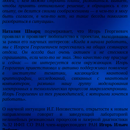
людей, с кем можно строить планы, развиваться
.
Бывает
,
чтобы принять оптимальное решение, я обращаюсь к его
опыту, он делится своими соображениями — в чем-то я могу
быть согласен, в чем-то нет, но такие беседы помогают
разобраться в ситуации».
Наталия Шварц
подчеркивает, что Игорь Георгиевич
проявлял и проявляет любопытство к проектам, выходившим
за рамки его научных интересов:
«Когда я начала работать,
мы с Игорем Георгиевичем пересекались на общих семинарах
отдела. Он всегда был очень активен и не стеснялся
спрашивать, если чего-то не знал. Это качество ему присуще
и сейчас — он интересуется всем окружающим. Игорь
Георгиевич приветствовал и активно поддерживал появление
в институте тематики, касающейся квантовой
криптографии, исследований, связанных с квантовым
компьютером, развивал нашу группу моделирования
электронных и технологических процессов микроэлектроники.
Игорь Георгиевич из тех руководителей, с которыми хочется
работать».
О научной интуиции И.Г. Неизвестного, открытости к новым
направлениям говорит и заведующий лабораторией
нелинейных резонансных процессов и лазерной диагностики
№32 ИФП СО РАН член-корреспондент РАН
Игорь Ильич
Рябцев
: