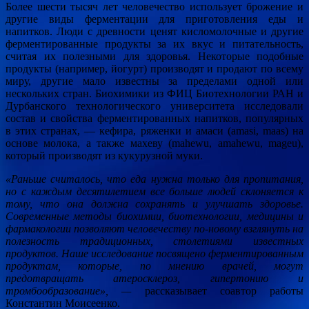
Более шести тысяч лет человечество использует брожение и
другие виды ферментации для приготовления еды и
напитков. Люди с древности ценят кисломолочные и другие
ферментированные продукты за их вкус и питательность,
считая их полезными для здоровья. Некоторые подобные
продукты (например, йогурт) производят и продают по всему
миру, другие мало известны за пределами одной или
нескольких стран. Биохимики из ФИЦ Биотехнологии РАН и
Дурбанского технологического университета исследовали
состав и свойства ферментированных напитков, популярных
в этих странах, — кефира, ряженки и амаси (amasi, maas) на
основе молока, а также махеву (mahewu, amahewu, mageu),
который производят из кукурузной муки.
«Раньше считалось, что еда нужна только для пропитания,
но с каждым десятилетием все больше людей склоняется к
тому, что она должна сохранять и улучшать здоровье.
Современные методы биохимии, биотехнологии, медицины и
фармакологии позволяют человечеству по-новому взглянуть на
полезность традиционных, столетиями известных
продуктов. Наше исследование посвящено ферментированным
продуктам, которые, по мнению врачей, могут
предотвращать атеросклероз, гипертонию и
тромбообразование», —
рассказывает соавтор работы
Константин Моисеенко.