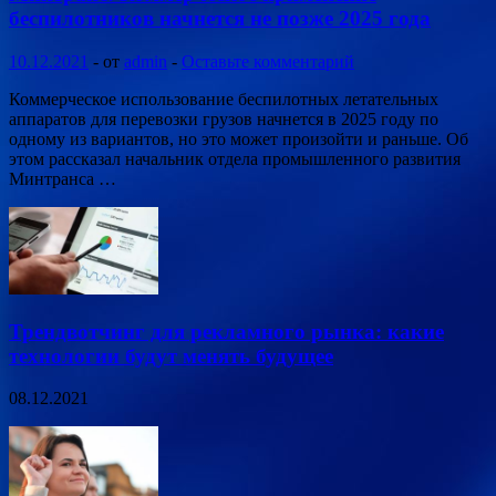
беспилотников начнется не позже 2025 года
10.12.2021
-
от
admin
-
Оставьте комментарий
Коммерческое использование беспилотных летательных
аппаратов для перевозки грузов начнется в 2025 году по
одному из вариантов, но это может произойти и раньше. Об
этом рассказал начальник отдела промышленного развития
Минтранса …
Трендвотчинг для рекламного рынка: какие
технологии будут менять будущее
08.12.2021