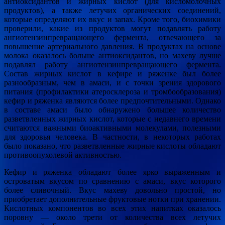
антиоксидантов и жирных кислот (для кисломолочных
продуктов), а также летучих органических соединений,
которые определяют их вкус и запах. Кроме того, биохимики
проверили, какие из продуктов могут подавлять работу
ангиотензинпревращающего фермента, отвечающего за
повышение артериального давления. В продуктах на основе
молока оказалось больше антиоксидантов, но махеву лучше
подавлял работу ангиотензинпревращающего фермента.
Состав жирных кислот в кефире и ряженке был более
разнообразным, чем в амаси, и с точки зрения здорового
питания (профилактики атеросклероза и тромбообразования)
кефир и ряженка являются более предпочтительными. Однако
в составе амаси было обнаружено большее количество
разветвленных жирных кислот, которые с недавнего времени
считаются важными биоактивными молекулами, полезными
для здоровья человека. В частности, в некоторых работах
было показано, что разветвленные жирные кислоты обладают
противоопухолевой активностью.
Кефир и ряженка обладают более ярко выраженным и
островатым вкусом по сравнению с амаси, вкус которого
более сливочный. Вкус махеву довольно простой, но
приобретает дополнительные фруктовые нотки при хранении.
Кислотных компонентов во всех этих напитках оказалось
поровну — около трети от количества всех летучих