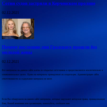
Сотни судов застряли в Керченском проливе
02.12.2021
Почему последние дни Градского прошли без
молодой жены
02.12.2021
Все материалы на данном сайте взяты из открытых источников и предоставляются исключительно в
ознакомительных целях. Права на материалы принадлежат их владельцам. Администрация сайта
ответственности за содержание материала не несет.
Если Вы обнаружили на нашем сайте материалы, которые нарушают авторские права, принадлежащие
Вам, Вашей компании или организации, пожалуйста, сообщите нам.