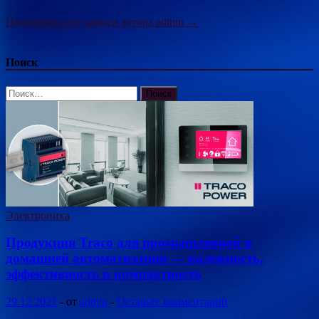
Посмотреть все записи автора admin →
Поиск
Найти:
Электроника
Продукция Traco для промышленной и
домашней автоматизации — надежность,
эффективность и компактность
29.12.2021
-
от
admin
-
Оставьте комментарий