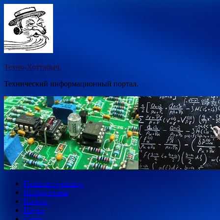
Перейти
к
содержимому
Техно-Хоттабыч.
Технический информационный портал.
Главная страница
Кибернетика
Космос
Наука
Связь