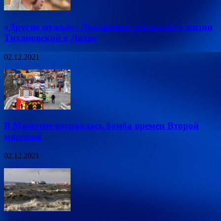
«Другие мужья»: Лукашенко рассказал о жизни
Тихановской в Литве
02.12.2021
В Мюнхене взорвалась бомба времен Второй
мировой
02.12.2021