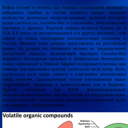
Кефир готовят из молока при помощи специальной закваски –
кефирного грибка, в состав которого входит большое
количество различных микроорганизмов, включая бактерии
родов
Lactococcus
,
Lactobacillus
и
Leuconostoc
, уксуснокислые
бактерии и дрожжи. Родиной кефира является Кавказ, но в
XIX-XX веках он распространился и в других регионах, став
одним из самых популярных кисломолочных напитков в
России. Ряженка тоже широко представлена на российском
рынке. Ее делают из топленого молока на традиционной
йогуртовой закваске, включающей бактерии
Lactobacillus
bulgaricus
(Болгарская палочка) и
Streptococcus
thermophilus
.
Амаси производят в Южной Африке из коровьего молока при
помощи бактериальных культур
Lactococcus lactis
subsp.
lactis,
Lactococcus lactis
subsp.
cremoris
и
Leuconostoc mesenteroides
subsp.
cremoris
.
Традиционный способ изготовления амаси
подразумевает брожение в тыкве-горлянке или в бурдюке.
Другой типичный для ЮАР ферментированный
безалкогольный напиток, махеву, готовят из кукурузной муки,
которая начинает бродить при добавлении пшеничной муки
или закваски с лактобациллами.