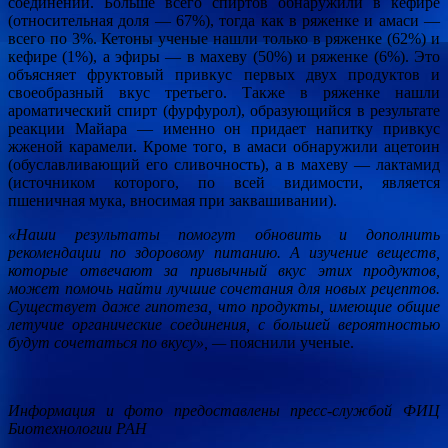
соединений. Больше всего спиртов обнаружили в кефире
(относительная доля — 67%), тогда как в ряженке и амаси —
всего по 3%. Кетоны ученые нашли только в ряженке (62%) и
кефире (1%), а эфиры — в махеву (50%) и ряженке (6%). Это
объясняет фруктовый привкус первых двух продуктов и
своеобразный вкус третьего. Также в ряженке нашли
ароматический спирт (фурфурол), образующийся в результате
реакции Майара — именно он придает напитку привкус
жженой карамели. Кроме того, в амаси обнаружили ацетоин
(обуславливающий его сливочность), а в махеву — лактамид
(источником которого, по всей видимости, является
пшеничная мука, вносимая при заквашивании).
«Наши результаты помогут обновить и дополнить
рекомендации по здоровому питанию. А изучение веществ,
которые отвечают за привычный вкус этих продуктов,
может помочь найти лучшие сочетания для новых рецептов.
Существует даже гипотеза, что продукты,
имеющие общие
летучие органические соединения, с большей вероятностью
будут сочетаться по вкусу
», —
пояснили ученые.
Информация и фото предоставлены пресс-службой ФИЦ
Биотехнологии РАН