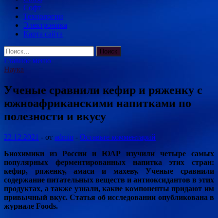
Софт
Технологии
Электроника
Карта сайта
Найти:
Главное меню
Наука
Ученые сравнили кефир и ряженку с
южноафриканскими напитками по
полезности и вкусу
22.12.2021
-
от
admin
-
Оставьте комментарий
Биохимики из России и ЮАР изучили четыре самых
популярных ферментированных напитка этих стран:
кефир, ряженку, амаси и махеву. Ученые сравнили
содержание питательных веществ и антиоксидантов в этих
продуктах, а также узнали, какие компоненты придают им
привычный вкус.
Статья об исследовании опубликована в
журнале Foods.