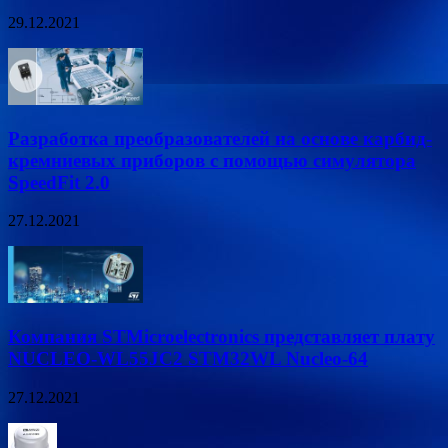
29.12.2021
Разработка преобразователей на основе карбид-
кремниевых приборов с помощью симулятора
SpeedFit 2.0
27.12.2021
Компания STMicroelectronics представляет плату
NUCLEO-WL55JC2 STM32WL Nucleo-64
27.12.2021