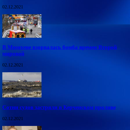
02.12.2021
В Мюнхене взорвалась бомба времен Второй
мировой
02.12.2021
Сотни судов застряли в Керченском проливе
02.12.2021