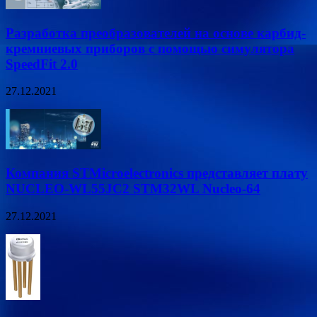
Разработка преобразователей на основе карбид-
кремниевых приборов с помощью симулятора
SpeedFit 2.0
27.12.2021
Компания STMicroelectronics представляет плату
NUCLEO-WL55JC2 STM32WL Nucleo-64
27.12.2021