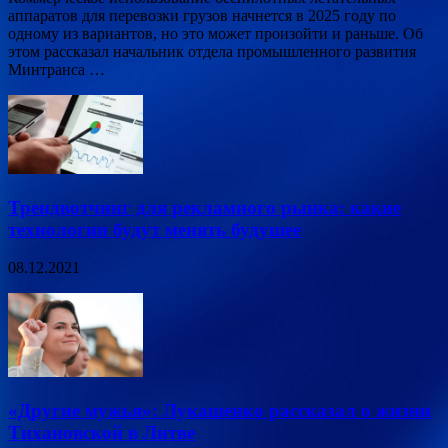
аппаратов для перевозки грузов начнется в 2025 году по
одному из вариантов, но это может произойти и раньше. Об
этом рассказал начальник отдела промышленного развития
Минтранса …
Трендвотчинг для рекламного рынка: какие
технологии будут менять будущее
08.12.2021
«Другие мужья»: Лукашенко рассказал о жизни
Тихановской в Литве