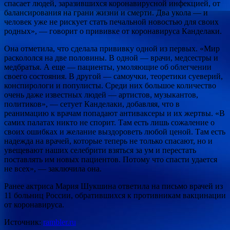
спасает людей, заразившихся коронавирусной инфекцией, от
балансирования на грани жизни и смерти. Два укола — и
человек уже не рискует стать печальной новостью для своих
родных», — говорит о прививке от коронавируса Канделаки.
Она отметила, что сделала прививку одной из первых. «Мир
раскололся на две половины. В одной — врачи, медсестры и
медбратья. А еще — пациенты, умоляющие об облегчении
своего состояния. В другой — самоучки, теоретики суеверий,
конспирологи и популисты. Среди них большое количество
очень даже известных людей — артистов, музыкантов,
политиков», — сетует Канделаки, добавляя, что в
реанимацию к врачам попадают антиваксеры и их жертвы. «В
самих палатах никто не спорит. Там есть лишь сожаление о
своих ошибках и желание выздороветь любой ценой. Там есть
надежда на врачей, которые теперь не только спасают, но и
увещевают наших селебрити взяться за ум и перестать
поставлять им новых пациентов. Потому что спасти удается
не всех», — заключила она.
Ранее актриса Мария Шукшина ответила на письмо врачей из
11 больниц России, обратившихся к противникам вакцинации
от коронавируса.
Источник:
rambler.ru