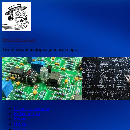
Перейти
к
содержимому
Техно-Хоттабыч.
Технический информационный портал.
Главная страница
Кибернетика
Космос
Наука
Связь