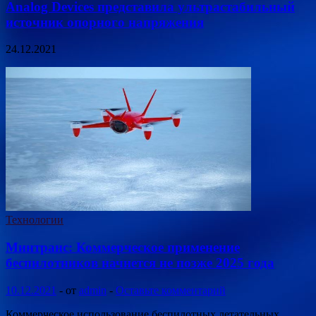
Analog Devices представила ультрастабильный
источник опорного напряжения
24.12.2021
Технологии
Минтранс: Коммерческое применение
беспилотников начнется не позже 2025 года
10.12.2021
-
от
admin
-
Оставьте комментарий
Коммерческое использование беспилотных летательных