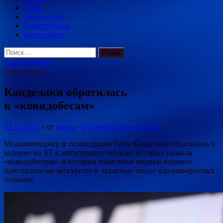
Софт
Технологии
Электроника
Карта сайта
Найти:
Главное меню
Технологии
Канделаки обратилась
к «ковидобесам»
02.12.2021
-
от
admin
-
Оставьте комментарий
Медиаменеджер и телеведущая Тина Канделаки обратилась в
колонке на RT к антипрививочникам, которых назвала
«ковидобесами» и которых известные медики недавно
пригласили на экскурсию в «красные зоны» коронавирусных
больниц.