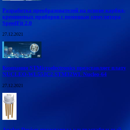
Разработка преобразователей на основе карбид-
кремниевых приборов с помощью симулятора
SpeedFit 2.0
27.12.2021
Компания STMicroelectronics представляет плату
NUCLEO-WL55JC2 STM32WL Nucleo-64
27.12.2021
Analog Devices представила ультрастабильный