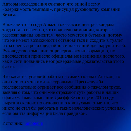
Авторы исследования считают, что виной всему
«одержимость темпами», присущая руководству компании
Безоса.
В начале этого года Amazon оказался в центре скандала —
тогда стало известно, что водители компании, которые
развозят заказы клиентам, часто мочатся в бутылки, потому
что не имеют возможности остановиться и сходить в туалет
из-за очень строгих дедлайнов и наказаний для нарушителей.
Руководство компании опровергло эту информацию, но
впоследствии принесло официальные извинения после того,
как в сети появились неопровержимые доказательства этого
факта.
Что касается условий работы на самих складах Amazon, то
они остаются такими же суровыми. Пресс-служба
последовательно отрицает все сообщения о тяжелом труде,
заявляя о том, что они «не отражают суть работы в наших
офисах». Глава компании Джефф Безос еще в 2015 году
выразил скепсис по отношению к «слухам», отметив, что
никто не стал бы работать в таких нечеловеческих условиях,
если бы эта информация была правдивой.
Источник:
rambler.ru