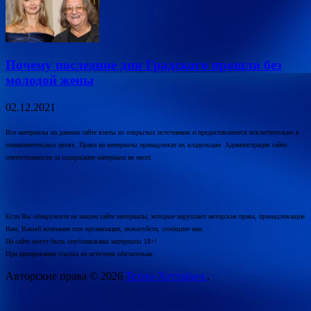
Почему последние дни Градского прошли без
молодой жены
02.12.2021
Все материалы на данном сайте взяты из открытых источников и предоставляются исключительно в
ознакомительных целях. Права на материалы принадлежат их владельцам. Администрация сайта
ответственности за содержание материала не несет.
Если Вы обнаружили на нашем сайте материалы, которые нарушают авторские права, принадлежащие
Вам, Вашей компании или организации, пожалуйста, сообщите нам.
На сайте могут быть опубликованы материалы 18+!
При цитировании ссылка на источник обязательна.
Авторские права © 2026
Техно-Хоттабыч.
.