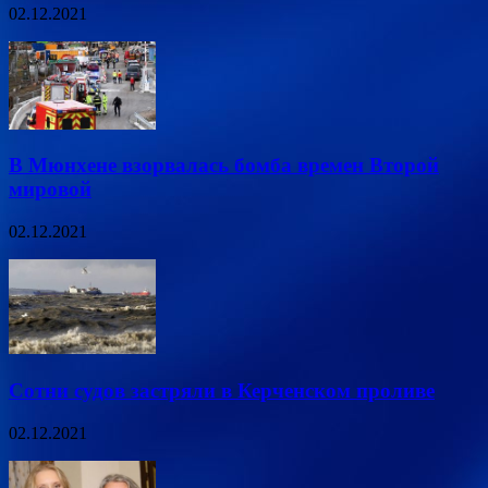
02.12.2021
В Мюнхене взорвалась бомба времен Второй
мировой
02.12.2021
Сотни судов застряли в Керченском проливе
02.12.2021