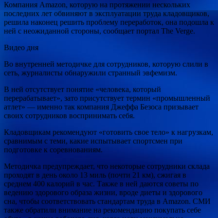
Компания Amazon, которую на протяжении нескольких
последних лет обвиняют в эксплуатации труда кладовщиков,
решила наконец решить проблему переработок, она подошла к
ней с неожиданной стороны, сообщает портал The Verge.
Видео дня
Во внутренней методичке для сотрудников, которую слили в
сеть, журналисты обнаружили странный эвфемизм.
В ней отсутствует понятие «человека, который
перерабатывает», зато присутствует термин «промышленный
атлет» — именно так компания Джеффа Безоса призывает
своих сотрудников воспринимать себя.
Кладовщикам рекомендуют «готовить свое тело» к нагрузкам,
сравнимым с теми, какие испытывает спортсмен при
подготовке к соревнованиям.
Методичка предупреждает, что некоторые сотрудники склада
проходят в день около 13 миль (почти 21 км), сжигая в
среднем 400 калорий в час. Также в ней даются советы по
ведению здорового образа жизни, вроде диеты и здорового
сна, чтобы соответствовать стандартам труда в Amazon. СМИ
также обратили внимание на рекомендацию покупать себе