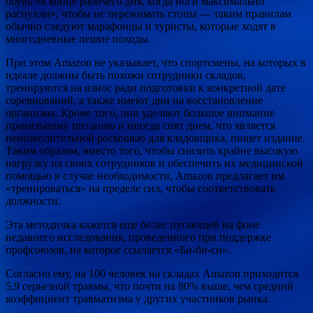
обувь «в конце рабочего дня, когда ноги максимально
распухли», чтобы не пережимать стопы — таким правилам
обычно следуют марафонцы и туристы, которые ходят в
многодневные пешие походы.
При этом Amazon не указывает, что спортсмены, на которых в
идеале должны быть похожи сотрудники складов,
тренируются на износ ради подготовки к конкретной дате
соревнований, а также имеют дни на восстановление
организма. Кроме того, они уделяют большое внимание
правильному питанию и иногда спят днем, что является
непозволительной роскошью для кладовщика, пишет издание.
Таким образом, вместо того, чтобы снизить крайне высокую
нагрузку на своих сотрудников и обеспечить их медицинской
помощью в случае необходимости, Amazon предлагает им
«тренироваться» на пределе сил, чтобы соответствовать
должности.
Эта методичка кажется еще более пугающей на фоне
недавнего исследования, проведенного при поддержке
профсоюзов, на которое ссылается «Би-би-си».
Согласно ему, на 100 человек на складах Amazon приходится
5,9 серьезной травмы, что почти на 80% выше, чем средний
коэффициент травматизма у других участников рынка.