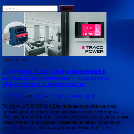
Найти:
Электроника
Продукция Traco для промышленной и
домашней автоматизации — надежность,
эффективность и компактность
29.12.2021
-
от
admin
-
Оставьте комментарий
Tracopower TSP-BFM24 Для стабильной работы систем
промышленной и домашней автоматизации необходимо
бесперебойное питание, которое способны обеспечить только
качественные и надежные элементы питания, способные
долго работать в сложных условиях. Компания Traco …