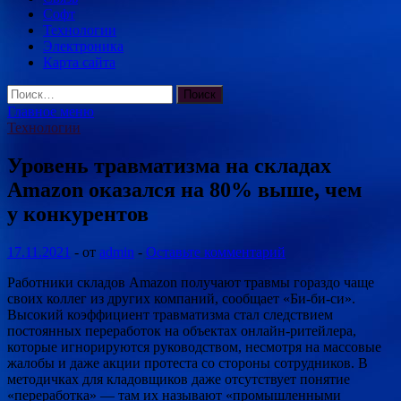
Софт
Технологии
Электроника
Карта сайта
Найти:
Главное меню
Технологии
Уровень травматизма на складах
Amazon оказался на 80% выше, чем
у конкурентов
17.11.2021
-
от
admin
-
Оставьте комментарий
Работники складов Amazon получают травмы гораздо чаще
своих коллег из других компаний, сообщает «Би-би-си».
Высокий коэффициент травматизма стал следствием
постоянных переработок на объектах онлайн-ритейлера,
которые игнорируются руководством, несмотря на массовые
жалобы и даже акции протеста со стороны сотрудников. В
методичках для кладовщиков даже отсутствует понятие
«переработка» — там их называют «промышленными