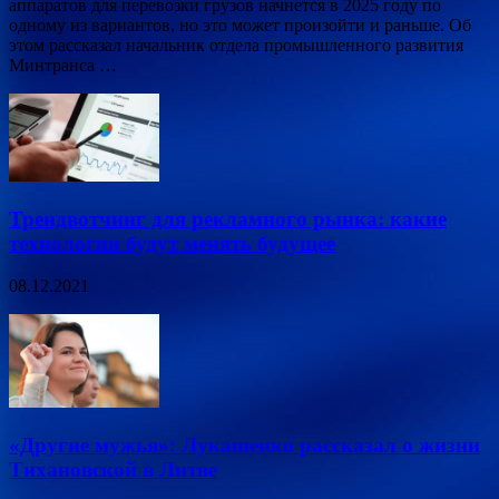
аппаратов для перевозки грузов начнется в 2025 году по
одному из вариантов, но это может произойти и раньше. Об
этом рассказал начальник отдела промышленного развития
Минтранса …
Трендвотчинг для рекламного рынка: какие
технологии будут менять будущее
08.12.2021
«Другие мужья»: Лукашенко рассказал о жизни
Тихановской в Литве