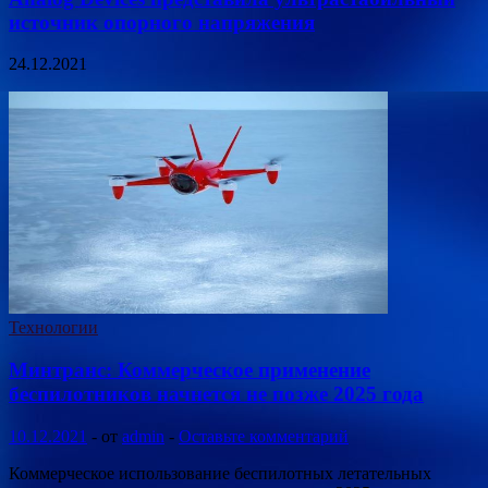
источник опорного напряжения
24.12.2021
Технологии
Минтранс: Коммерческое применение
беспилотников начнется не позже 2025 года
10.12.2021
-
от
admin
-
Оставьте комментарий
Коммерческое использование беспилотных летательных