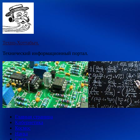
Перейти
к
содержимому
Техно-Хоттабыч.
Технический информационный портал.
Главная страница
Кибернетика
Космос
Наука
Связь